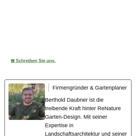
ReNature Garten-
Ihr
in
Design
Gärtner
Lorch
☎️ Schreiben Sie uns.
Firmengründer & Gartenplaner
Berthold Daubner ist die
treibende Kraft hinter ReNature
Garten-Design. Mit seiner
Expertise in
Landschaftsarchitektur und seiner