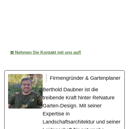
ReNature Garten-
Ihr
in
Design
Gärtner
Kirchardt
☎️ Nehmen Sie Kontakt mit uns auf!
Firmengründer & Gartenplaner
Berthold Daubner ist die
treibende Kraft hinter ReNature
Garten-Design. Mit seiner
Expertise in
Landschaftsarchitektur und seiner