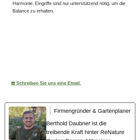
Harmonie. Eingriffe sind nur unterstützend nötig, um die
Balance zu erhalten.
Ihr
ReNature
für Bad Teinach-
Gärtne
Garten-Design
Zavelstein
r
☎️ Schreiben Sie uns eine Email.
Firmengründer & Gartenplaner
Berthold Daubner ist die
treibende Kraft hinter ReNature